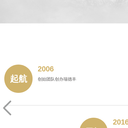
2006
起航
创始团队创办瑞德丰
201