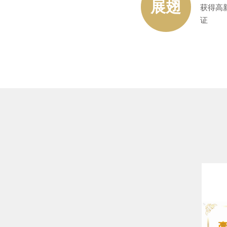
展翅
获得高
证