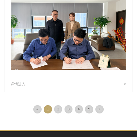
详情进入
>
«
1
2
3
4
5
»