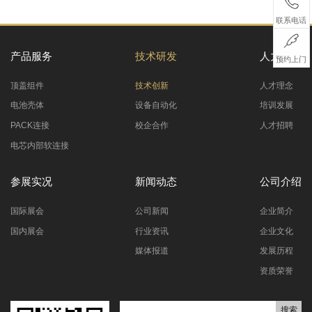
联系电话
产品服务
技术研发
人力资源
预约上门
顶盖组件
技术创新
人才理念
电池壳体
设备自动化
培训发展
PACK连接
校企合作
人才招聘
电芯内部软连接
参展实况
新闻动态
公司介绍
国际展会
公司新闻
企业简介
国内展会
行业资讯
企业文化
媒体报道
发展历程
资质荣誉